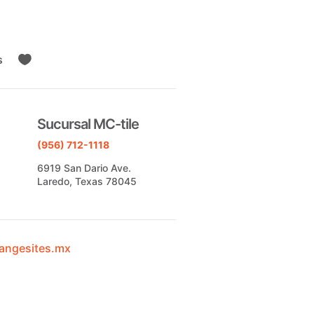
s

Sucursal MC-tile
(956) 712-1118
6919 San Dario Ave.
Laredo, Texas 78045
angesites.mx