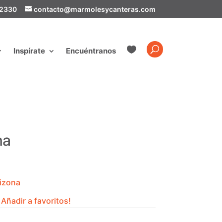
-2330
contacto@marmolesycanteras.com

Inspírate
Encuéntranos
na
rizona
Añadir a favoritos!