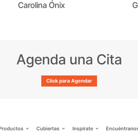
Carolina Ónix
G
Agenda una Cita
Click para Agendar
Productos
Cubiertas
Inspírate
Encuéntrano