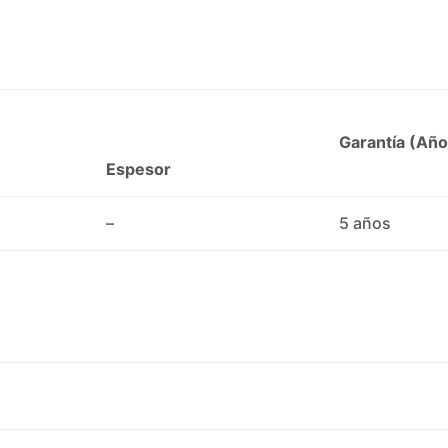
Garantía (Año
Espesor
–
5 años