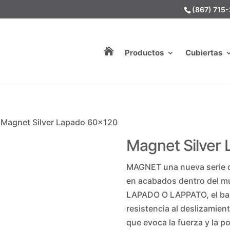
(867) 715

Productos
Cubiertas
 Magnet Silver Lapado 60×120
Magnet Silver
MAGNET una nueva serie q
en acabados dentro del m
LAPADO O LAPPATO, el bala
resistencia al deslizamie
que evoca la fuerza y la pot