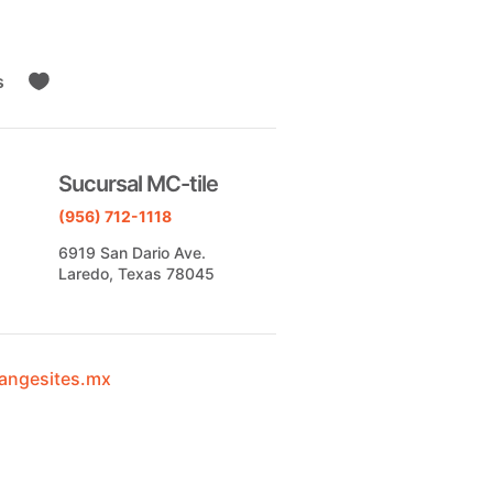
s

Sucursal MC-tile
(956) 712-1118
6919 San Dario Ave.
Laredo, Texas 78045
angesites.mx