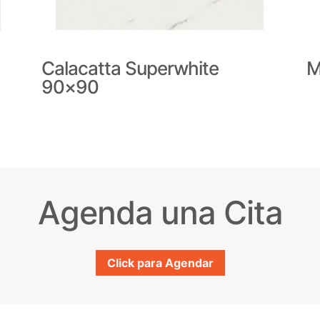
Calacatta Superwhite
M
90×90
Agenda una Cita
Click para Agendar