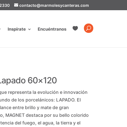
-2330
contacto@marmolesycanteras.com

Inspírate
Encuéntranos
 Lapado 60×120
ue representa la evolución e innovación
undo de los porcelánicos: LAPADO. El
nce entre brillo y mate de gran
nto, MAGNET destaca por su bello colorido
encia del fuego, el agua, la tierra y el