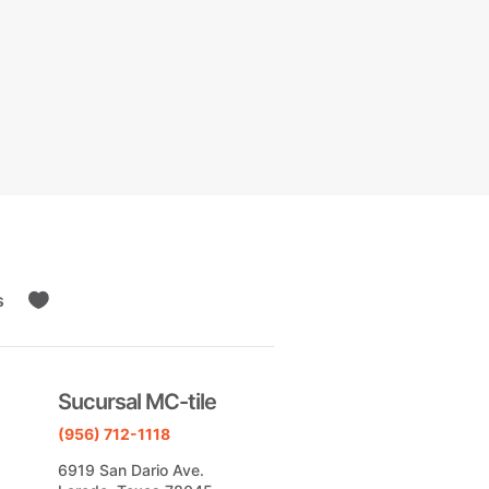
s

Sucursal MC-tile
(956) 712-1118
6919 San Dario Ave.