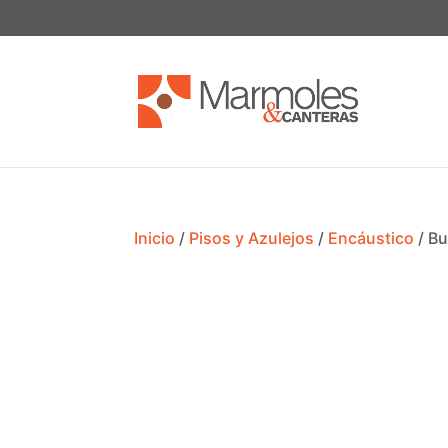
Inicio
/
Pisos y Azulejos
/
Encáustico
/ B