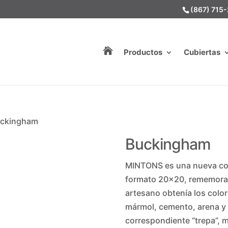
(867) 715

Productos
Cubiertas
uckingham
Buckingham
MINTONS es una nueva col
formato 20×20, rememora el
artesano obtenía los colo
mármol, cemento, arena y 
correspondiente “trepa”, 