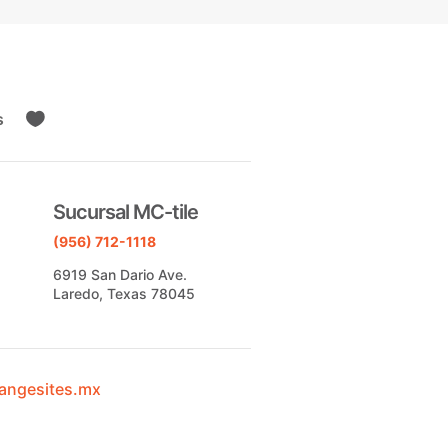
s

Sucursal MC-tile
(956) 712-1118
6919 San Dario Ave.
Laredo, Texas 78045
angesites.mx