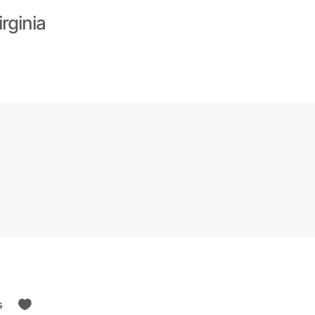
irginia
s
