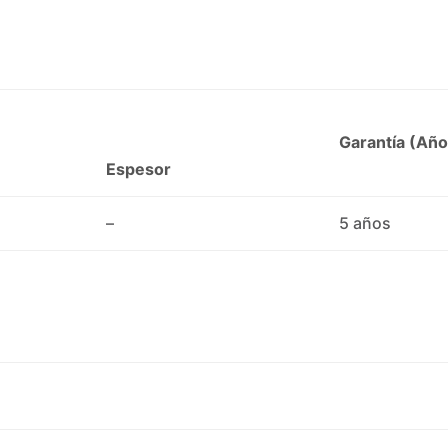
Garantía (Año
Espesor
–
5 años