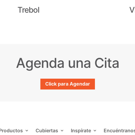
Trebol
V
Agenda una Cita
Click para Agendar
Productos
Cubiertas
Inspírate
Encuéntrano